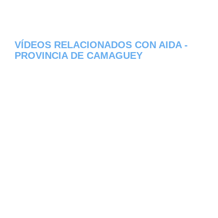
VÍDEOS RELACIONADOS CON AIDA -
PROVINCIA DE CAMAGUEY
Aqui os dejamos algunos de los videos que
hemos encontrado del pueblo Aida del
estado de Provincia de Camaguey en Cuba,
constantemente estamos colocando nuevos
video, asi que te invitamos a que nos visites
frecuentemente y te mantengas informado
de todos los nuevos videos que se suban en
la red de Aida, esperamos que te gusten.
[automatic_youtube_gallery type="search"
search="Aida - Provincia de Camaguey -
Cuba" cache="2419200"]