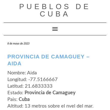
Saltar
PUEBLOS DE
al
contenido
CUBA
Cambiar modo de navegación
8 de mayo de 2023
PROVINCIA DE CAMAGUEY –
AIDA
Nombre: Aida
Longitud: -77.5166667
Latitud: 21.6833333
Estado:
Provincia de Camaguey
Pais:
Cuba
Altitud: 13 metros sobre el nvel del mar.