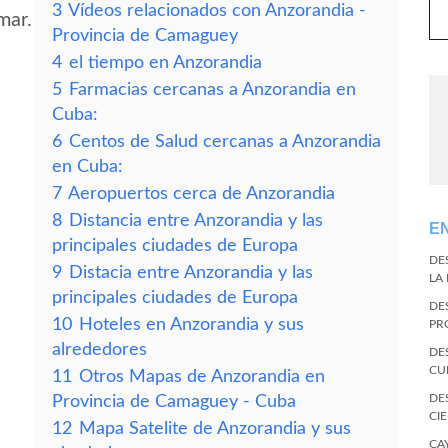
3
Vídeos relacionados con Anzorandia -
mar.
Provincia de Camaguey
4
el tiempo en Anzorandia
5
Farmacias cercanas a Anzorandia en
Cuba:
6
Centos de Salud cercanas a Anzorandia
en Cuba:
7
Aeropuertos cerca de Anzorandia
8
Distancia entre Anzorandia y las
E
principales ciudades de Europa
DE
9
Distacia entre Anzorandia y las
LA
principales ciudades de Europa
DE
10
Hoteles en Anzorandia y sus
PR
alrededores
DE
CU
11
Otros Mapas de Anzorandia en
DE
Provincia de Camaguey - Cuba
CI
12
Mapa Satelite de Anzorandia y sus
CA