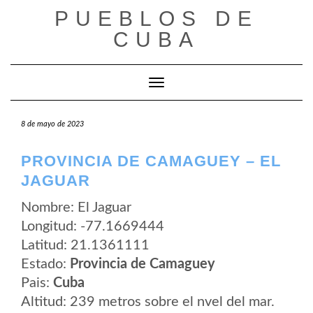
Saltar
PUEBLOS DE
al
contenido
CUBA
Cambiar modo de navegación
8 de mayo de 2023
PROVINCIA DE CAMAGUEY – EL
JAGUAR
Nombre: El Jaguar
Longitud: -77.1669444
Latitud: 21.1361111
Estado:
Provincia de Camaguey
Pais:
Cuba
Altitud: 239 metros sobre el nvel del mar.