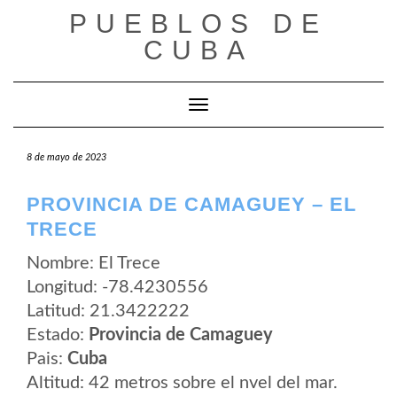
Saltar
PUEBLOS DE
al
contenido
CUBA
Cambiar modo de navegación
8 de mayo de 2023
PROVINCIA DE CAMAGUEY – EL
TRECE
Nombre: El Trece
Longitud: -78.4230556
Latitud: 21.3422222
Estado:
Provincia de Camaguey
Pais:
Cuba
Altitud: 42 metros sobre el nvel del mar.