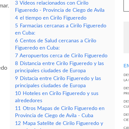
3
Vídeos relacionados con Cirilo
mar.
Figueredo - Provincia de Ciego de Avila
4
el tiempo en Cirilo Figueredo
5
Farmacias cercanas a Cirilo Figueredo
en Cuba:
6
Centos de Salud cercanas a Cirilo
Figueredo en Cuba:
7
Aeropuertos cerca de Cirilo Figueredo
8
Distancia entre Cirilo Figueredo y las
E
edo
principales ciudades de Europa
DE
9
Distacia entre Cirilo Figueredo y las
LA
principales ciudades de Europa
DE
10
Hoteles en Cirilo Figueredo y sus
PR
alrededores
DE
CU
11
Otros Mapas de Cirilo Figueredo en
DE
Provincia de Ciego de Avila - Cuba
CI
12
Mapa Satelite de Cirilo Figueredo y
CA