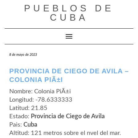
Saltar
PUEBLOS DE
al
contenido
CUBA
Cambiar modo de navegación
8 de mayo de 2023
PROVINCIA DE CIEGO DE AVILA –
COLONIA PIÃ±I
Nombre: Colonia PiÃ±i
Longitud: -78.6333333
Latitud: 21.85
Estado:
Provincia de Ciego de Avila
Pais:
Cuba
Altitud: 121 metros sobre el nvel del mar.