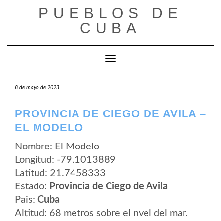
Saltar
PUEBLOS DE
al
contenido
CUBA
Cambiar modo de navegación
8 de mayo de 2023
PROVINCIA DE CIEGO DE AVILA –
EL MODELO
Nombre: El Modelo
Longitud: -79.1013889
Latitud: 21.7458333
Estado:
Provincia de Ciego de Avila
Pais:
Cuba
Altitud: 68 metros sobre el nvel del mar.