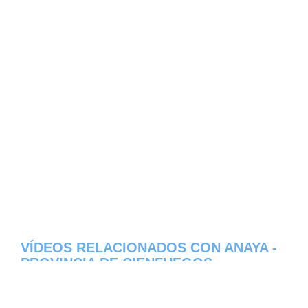
VÍDEOS RELACIONADOS CON ANAYA -
PROVINCIA DE CIENFUEGOS
Aqui os dejamos algunos de los videos que