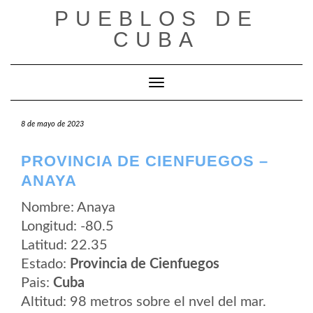
Saltar
PUEBLOS DE
al
contenido
CUBA
Cambiar modo de navegación
8 de mayo de 2023
PROVINCIA DE CIENFUEGOS –
ANAYA
Nombre: Anaya
Longitud: -80.5
Latitud: 22.35
Estado:
Provincia de Cienfuegos
Pais:
Cuba
Altitud: 98 metros sobre el nvel del mar.