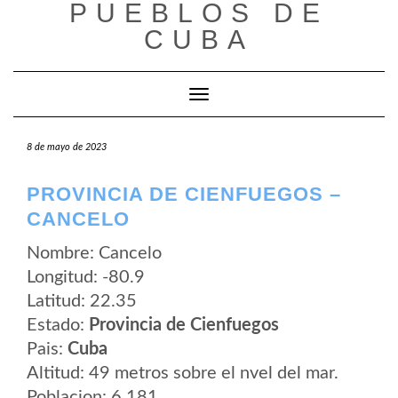
PUEBLOS DE
Saltar
al
CUBA
contenido
Cambiar modo de navegación
8 de mayo de 2023
PROVINCIA DE CIENFUEGOS –
CANCELO
Nombre: Cancelo
Longitud: -80.9
Latitud: 22.35
Estado:
Provincia de Cienfuegos
Pais:
Cuba
Altitud: 49 metros sobre el nvel del mar.
Poblacion: 6.181