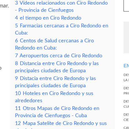
3
Vídeos relacionados con Ciro Redondo
mar.
- Provincia de Cienfuegos
4
el tiempo en Ciro Redondo
5
Farmacias cercanas a Ciro Redondo en
Cuba:
6
Centos de Salud cercanas a Ciro
Redondo en Cuba:
7
Aeropuertos cerca de Ciro Redondo
8
Distancia entre Ciro Redondo y las
E
o
principales ciudades de Europa
DE
9
Distacia entre Ciro Redondo y las
LA
principales ciudades de Europa
DE
10
Hoteles en Ciro Redondo y sus
PR
alrededores
DE
CU
11
Otros Mapas de Ciro Redondo en
DE
Provincia de Cienfuegos - Cuba
CI
12
Mapa Satelite de Ciro Redondo y sus
CA