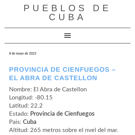
Saltar
PUEBLOS DE
al
contenido
CUBA
Cambiar modo de navegación
8 de mayo de 2023
PROVINCIA DE CIENFUEGOS –
EL ABRA DE CASTELLON
Nombre: El Abra de Castellon
Longitud: -80.15
Latitud: 22.2
Estado:
Provincia de Cienfuegos
Pais:
Cuba
Altitud: 265 metros sobre el nvel del mar.