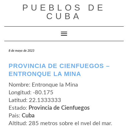
Saltar
PUEBLOS DE
al
contenido
CUBA
Cambiar modo de navegación
8 de mayo de 2023
PROVINCIA DE CIENFUEGOS –
ENTRONQUE LA MINA
Nombre: Entronque la Mina
Longitud: -80.175
Latitud: 22.1333333
Estado:
Provincia de Cienfuegos
Pais:
Cuba
Altitud: 285 metros sobre el nvel del mar.