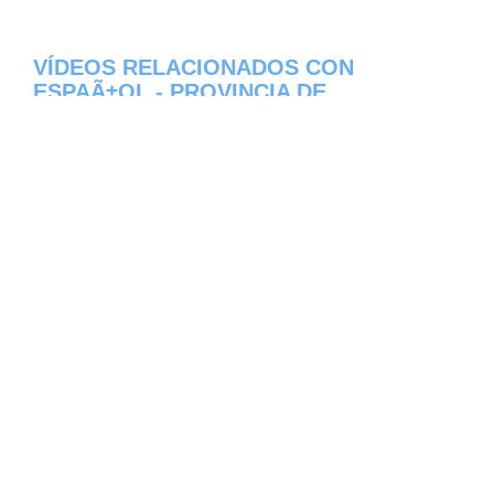
VÍDEOS RELACIONADOS CON
ESPAÃ±OL - PROVINCIA DE
CIENFUEGOS
Aqui os dejamos algunos de los videos que
hemos encontrado del pueblo EspaÃ±ol del
estado de Provincia de Cienfuegos en Cuba,
constantemente estamos colocando nuevos
video, asi que te invitamos a que nos visites
frecuentemente y te mantengas informado
de todos los nuevos videos que se suban en
la red de EspaÃ±ol, esperamos que te
gusten.
[automatic_youtube_gallery type="search"
search="EspaÃ±ol - Provincia de