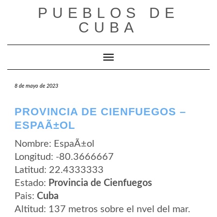
Saltar
PUEBLOS DE
al
contenido
CUBA
Cambiar modo de navegación
8 de mayo de 2023
PROVINCIA DE CIENFUEGOS –
ESPAÃ±OL
Nombre: EspaÃ±ol
Longitud: -80.3666667
Latitud: 22.4333333
Estado:
Provincia de Cienfuegos
Pais:
Cuba
Altitud: 137 metros sobre el nvel del mar.