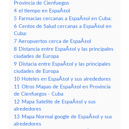
Provincia de Cienfuegos
4
el tiempo en EspaÃ±ol
5
Farmacias cercanas a EspaÃ±ol en Cuba:
6
Centos de Salud cercanas a EspaÃ±ol en
Cuba:
7
Aeropuertos cerca de EspaÃ±ol
8
Distancia entre EspaÃ±ol y las principales
ciudades de Europa
9
Distacia entre EspaÃ±ol y las principales
ciudades de Europa
10
Hoteles en EspaÃ±ol y sus alrededores
11
Otros Mapas de EspaÃ±ol en Provincia
de Cienfuegos - Cuba
12
Mapa Satelite de EspaÃ±ol y sus
alrededores
13
Mapa Normal google de EspaÃ±ol y sus
alrededores