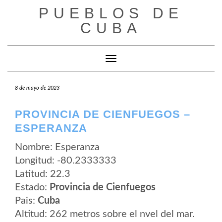
Saltar
PUEBLOS DE
al
contenido
CUBA
Cambiar modo de navegación
8 de mayo de 2023
PROVINCIA DE CIENFUEGOS –
ESPERANZA
Nombre: Esperanza
Longitud: -80.2333333
Latitud: 22.3
Estado:
Provincia de Cienfuegos
Pais:
Cuba
Altitud: 262 metros sobre el nvel del mar.