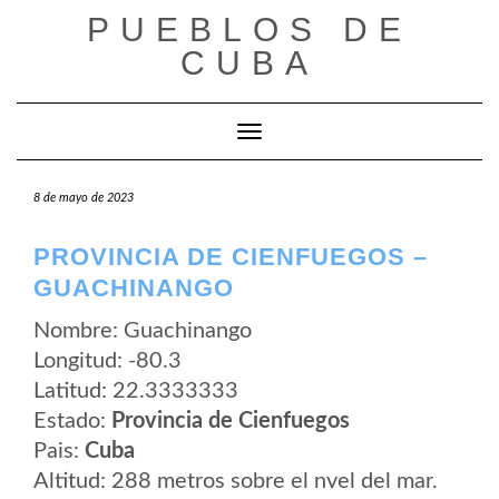
Saltar
PUEBLOS DE
al
contenido
CUBA
Cambiar modo de navegación
8 de mayo de 2023
PROVINCIA DE CIENFUEGOS –
GUACHINANGO
Nombre: Guachinango
Longitud: -80.3
Latitud: 22.3333333
Estado:
Provincia de Cienfuegos
Pais:
Cuba
Altitud: 288 metros sobre el nvel del mar.