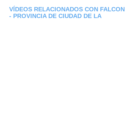
VÍDEOS RELACIONADOS CON FALCON
- PROVINCIA DE CIUDAD DE LA
HABANA
Aqui os dejamos algunos de los videos que
hemos encontrado del pueblo Falcon del
estado de Provincia de Ciudad de La
Habana en Cuba, constantemente estamos
colocando nuevos video, asi que te
invitamos a que nos visites frecuentemente
y te mantengas informado de todos los
nuevos videos que se suban en la red de
Falcon, esperamos que te gusten.
[automatic_youtube_gallery type="search"
search="Falcon - Provincia de Ciudad de La
Habana - Cuba" cache="2419200"]