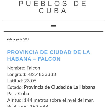
PUEBLOS DE
Saltar
al
CUBA
contenido
Cambiar modo de navegación
8 de mayo de 2023
PROVINCIA DE CIUDAD DE LA
HABANA – FALCON
Nombre: Falcon
Longitud: -82.4833333
Latitud: 23.05
Estado:
Provincia de Ciudad de La Habana
Pais:
Cuba
Altitud: 144 metros sobre el nvel del mar.
Poblacion: 192.688