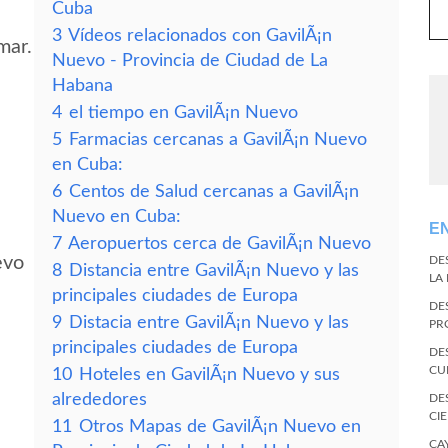
Cuba
3
Vídeos relacionados con GavilÃ¡n
mar.
Nuevo - Provincia de Ciudad de La
Habana
4
el tiempo en GavilÃ¡n Nuevo
5
Farmacias cercanas a GavilÃ¡n Nuevo
en Cuba:
6
Centos de Salud cercanas a GavilÃ¡n
Nuevo en Cuba:
E
7
Aeropuertos cerca de GavilÃ¡n Nuevo
evo
DE
8
Distancia entre GavilÃ¡n Nuevo y las
LA
principales ciudades de Europa
DE
9
Distacia entre GavilÃ¡n Nuevo y las
PR
principales ciudades de Europa
DE
CU
10
Hoteles en GavilÃ¡n Nuevo y sus
alrededores
DE
CI
11
Otros Mapas de GavilÃ¡n Nuevo en
CA