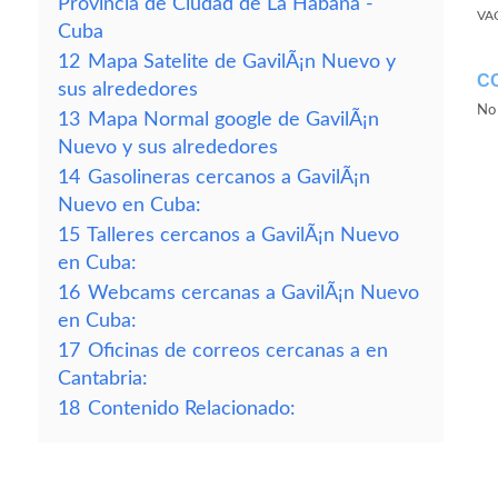
Provincia de Ciudad de La Habana -
VA
Cuba
12
Mapa Satelite de GavilÃ¡n Nuevo y
C
sus alrededores
No 
13
Mapa Normal google de GavilÃ¡n
Nuevo y sus alrededores
14
Gasolineras cercanos a GavilÃ¡n
Nuevo en Cuba:
15
Talleres cercanos a GavilÃ¡n Nuevo
en Cuba:
16
Webcams cercanas a GavilÃ¡n Nuevo
en Cuba:
17
Oficinas de correos cercanas a en
Cantabria:
18
Contenido Relacionado: