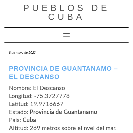
Saltar
PUEBLOS DE
al
contenido
CUBA
Cambiar modo de navegación
8 de mayo de 2023
PROVINCIA DE GUANTANAMO –
EL DESCANSO
Nombre: El Descanso
Longitud: -75.3727778
Latitud: 19.9716667
Estado:
Provincia de Guantanamo
Pais:
Cuba
Altitud: 269 metros sobre el nvel del mar.