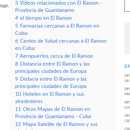
3
Vídeos relacionados con El Ramon -
mar.
Provincia de Guantanamo
4
el tiempo en El Ramon
5
Farmacias cercanas a El Ramon en
Cuba:
6
Centos de Salud cercanas a El Ramon
en Cuba:
7
Aeropuertos cerca de El Ramon
8
Distancia entre El Ramon y las
E
principales ciudades de Europa
DE
9
Distacia entre El Ramon y las
LA
principales ciudades de Europa
DE
10
Hoteles en El Ramon y sus
PR
alrededores
DE
CU
11
Otros Mapas de El Ramon en
DE
Provincia de Guantanamo - Cuba
CI
12
Mapa Satelite de El Ramon y sus
CA