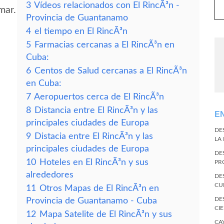
3
Vídeos relacionados con El RincÃ³n -
mar.
Provincia de Guantanamo
4
el tiempo en El RincÃ³n
5
Farmacias cercanas a El RincÃ³n en
Cuba:
6
Centos de Salud cercanas a El RincÃ³n
en Cuba:
7
Aeropuertos cerca de El RincÃ³n
8
Distancia entre El RincÃ³n y las
E
principales ciudades de Europa
DE
9
Distacia entre El RincÃ³n y las
LA
principales ciudades de Europa
DE
10
Hoteles en El RincÃ³n y sus
PR
alrededores
DE
CU
11
Otros Mapas de El RincÃ³n en
DE
Provincia de Guantanamo - Cuba
CI
12
Mapa Satelite de El RincÃ³n y sus
CA