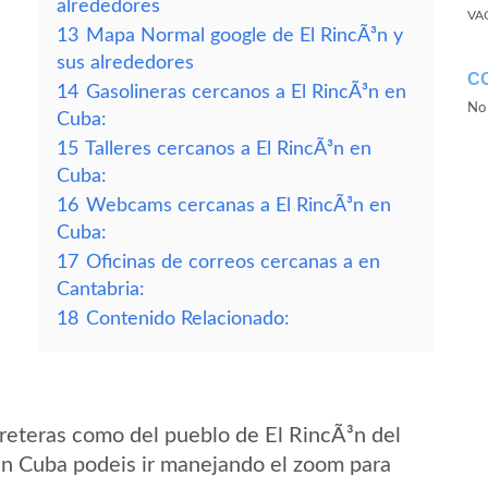
alrededores
VA
13
Mapa Normal google de El RincÃ³n y
sus alrededores
C
14
Gasolineras cercanos a El RincÃ³n en
No 
Cuba:
15
Talleres cercanos a El RincÃ³n en
Cuba:
16
Webcams cercanas a El RincÃ³n en
Cuba:
17
Oficinas de correos cercanas a en
Cantabria:
18
Contenido Relacionado:
reteras como del pueblo de El RincÃ³n del
n Cuba podeis ir manejando el zoom para