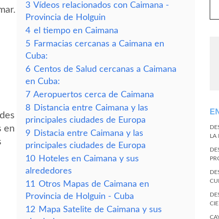
3
Vídeos relacionados con Caimana -
mar.
Provincia de Holguin
4
el tiempo en Caimana
5
Farmacias cercanas a Caimana en
Cuba:
6
Centos de Salud cercanas a Caimana
en Cuba:
7
Aeropuertos cerca de Caimana
8
Distancia entre Caimana y las
E
edes
principales ciudades de Europa
s en
DE
9
Distacia entre Caimana y las
LA
s
principales ciudades de Europa
DE
10
Hoteles en Caimana y sus
PR
alrededores
DE
CU
11
Otros Mapas de Caimana en
DE
Provincia de Holguin - Cuba
CI
12
Mapa Satelite de Caimana y sus
CA