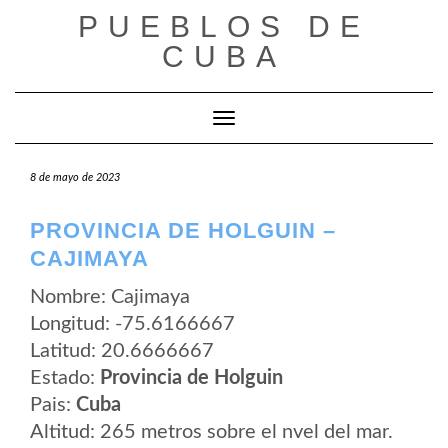
Saltar
PUEBLOS DE
al
contenido
CUBA
Cambiar modo de navegación
8 de mayo de 2023
PROVINCIA DE HOLGUIN –
CAJIMAYA
Nombre: Cajimaya
Longitud: -75.6166667
Latitud: 20.6666667
Estado:
Provincia de Holguin
Pais:
Cuba
Altitud: 265 metros sobre el nvel del mar.