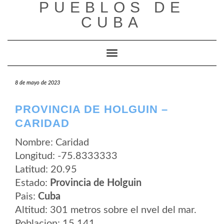
PUEBLOS DE
Saltar
al
CUBA
contenido
Cambiar modo de navegación
8 de mayo de 2023
PROVINCIA DE HOLGUIN –
CARIDAD
Nombre: Caridad
Longitud: -75.8333333
Latitud: 20.95
Estado:
Provincia de Holguin
Pais:
Cuba
Altitud: 301 metros sobre el nvel del mar.
Poblacion: 15.141