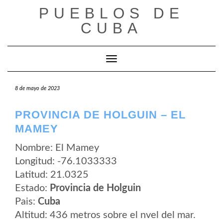
Saltar
PUEBLOS DE
al
contenido
CUBA
Cambiar modo de navegación
8 de mayo de 2023
PROVINCIA DE HOLGUIN – EL
MAMEY
Nombre: El Mamey
Longitud: -76.1033333
Latitud: 21.0325
Estado:
Provincia de Holguin
Pais:
Cuba
Altitud: 436 metros sobre el nvel del mar.