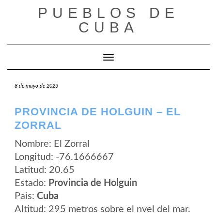
Saltar
PUEBLOS DE
al
contenido
CUBA
Cambiar modo de navegación
8 de mayo de 2023
PROVINCIA DE HOLGUIN – EL
ZORRAL
Nombre: El Zorral
Longitud: -76.1666667
Latitud: 20.65
Estado:
Provincia de Holguin
Pais:
Cuba
Altitud: 295 metros sobre el nvel del mar.