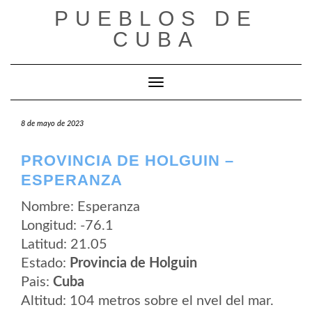
Saltar
PUEBLOS DE
al
contenido
CUBA
Cambiar modo de navegación
8 de mayo de 2023
PROVINCIA DE HOLGUIN –
ESPERANZA
Nombre: Esperanza
Longitud: -76.1
Latitud: 21.05
Estado:
Provincia de Holguin
Pais:
Cuba
Altitud: 104 metros sobre el nvel del mar.