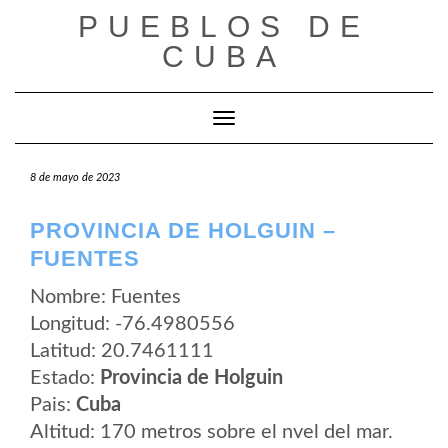
Saltar
PUEBLOS DE
al
contenido
CUBA
Cambiar modo de navegación
8 de mayo de 2023
PROVINCIA DE HOLGUIN –
FUENTES
Nombre: Fuentes
Longitud: -76.4980556
Latitud: 20.7461111
Estado:
Provincia de Holguin
Pais:
Cuba
Altitud: 170 metros sobre el nvel del mar.