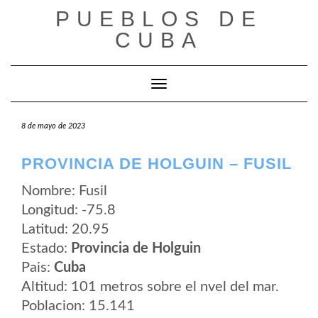
Saltar
PUEBLOS DE
al
contenido
CUBA
Cambiar modo de navegación
8 de mayo de 2023
PROVINCIA DE HOLGUIN – FUSIL
Nombre: Fusil
Longitud: -75.8
Latitud: 20.95
Estado:
Provincia de Holguin
Pais:
Cuba
Altitud: 101 metros sobre el nvel del mar.
Poblacion: 15.141