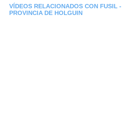
VÍDEOS RELACIONADOS CON FUSIL -
PROVINCIA DE HOLGUIN
Aqui os dejamos algunos de los videos que
hemos encontrado del pueblo Fusil del
estado de Provincia de Holguin en Cuba,
constantemente estamos colocando nuevos
video, asi que te invitamos a que nos visites
frecuentemente y te mantengas informado
de todos los nuevos videos que se suban en
la red de Fusil, esperamos que te gusten.
[automatic_youtube_gallery type="search"
search="Fusil - Provincia de Holguin - Cuba"
cache="2419200"]
EL TIEMPO EN FUSIL