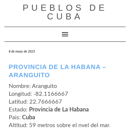
Saltar
PUEBLOS DE
al
contenido
CUBA
Cambiar modo de navegación
8 de mayo de 2023
PROVINCIA DE LA HABANA –
ARANGUITO
Nombre: Aranguito
Longitud: -82.1166667
Latitud: 22.7666667
Estado:
Provincia de La Habana
Pais:
Cuba
Altitud: 59 metros sobre el nvel del mar.