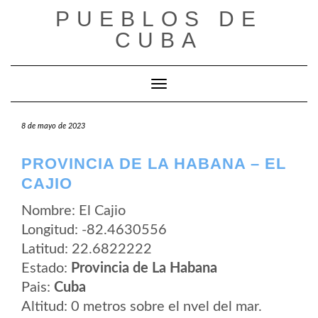
Saltar
PUEBLOS DE
al
contenido
CUBA
Cambiar modo de navegación
8 de mayo de 2023
PROVINCIA DE LA HABANA – EL
CAJIO
Nombre: El Cajio
Longitud: -82.4630556
Latitud: 22.6822222
Estado:
Provincia de La Habana
Pais:
Cuba
Altitud: 0 metros sobre el nvel del mar.