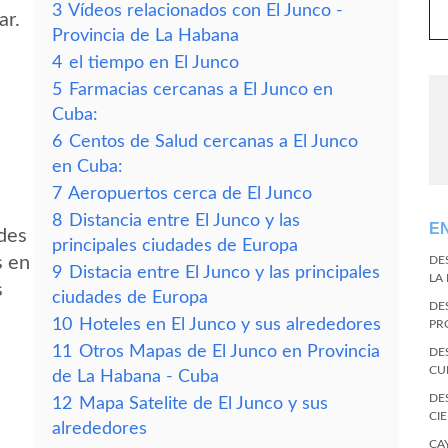
3
Vídeos relacionados con El Junco -
ar.
Provincia de La Habana
4
el tiempo en El Junco
5
Farmacias cercanas a El Junco en
Cuba:
6
Centos de Salud cercanas a El Junco
en Cuba:
7
Aeropuertos cerca de El Junco
8
Distancia entre El Junco y las
E
edes
principales ciudades de Europa
s en
DE
9
Distacia entre El Junco y las principales
LA
s
ciudades de Europa
DE
10
Hoteles en El Junco y sus alrededores
PR
11
Otros Mapas de El Junco en Provincia
DE
CU
de La Habana - Cuba
DE
12
Mapa Satelite de El Junco y sus
CI
alrededores
CA