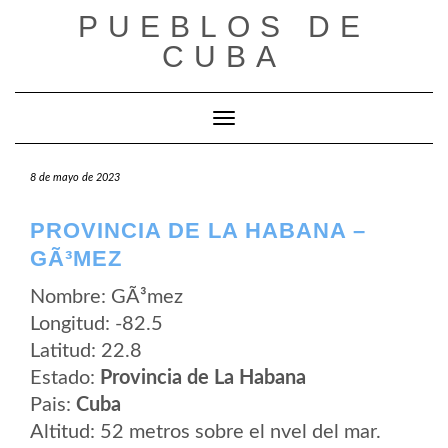
Saltar
PUEBLOS DE
al
contenido
CUBA
Cambiar modo de navegación
8 de mayo de 2023
PROVINCIA DE LA HABANA –
GÃ³MEZ
Nombre: GÃ³mez
Longitud: -82.5
Latitud: 22.8
Estado:
Provincia de La Habana
Pais:
Cuba
Altitud: 52 metros sobre el nvel del mar.