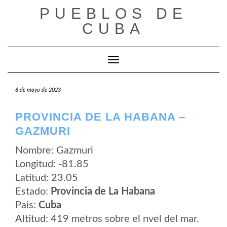
Saltar
PUEBLOS DE
al
contenido
CUBA
Cambiar modo de navegación
8 de mayo de 2023
PROVINCIA DE LA HABANA –
GAZMURI
Nombre: Gazmuri
Longitud: -81.85
Latitud: 23.05
Estado:
Provincia de La Habana
Pais:
Cuba
Altitud: 419 metros sobre el nvel del mar.