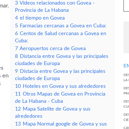
3
Vídeos relacionados con Govea -
mar.
Provincia de La Habana
4
el tiempo en Govea
5
Farmacias cercanas a Govea en Cuba:
6
Centos de Salud cercanas a Govea en
Cuba:
7
Aeropuertos cerca de Govea
8
Distancia entre Govea y las principales
ciudades de Europa
E
es
9
Distacia entre Govea y las principales
s en
DE
ciudades de Europa
LA
s
10
Hoteles en Govea y sus alrededores
DE
11
Otros Mapas de Govea en Provincia
PR
de La Habana - Cuba
DE
CU
12
Mapa Satelite de Govea y sus
DE
alrededores
CI
13
Mapa Normal google de Govea y sus
CA