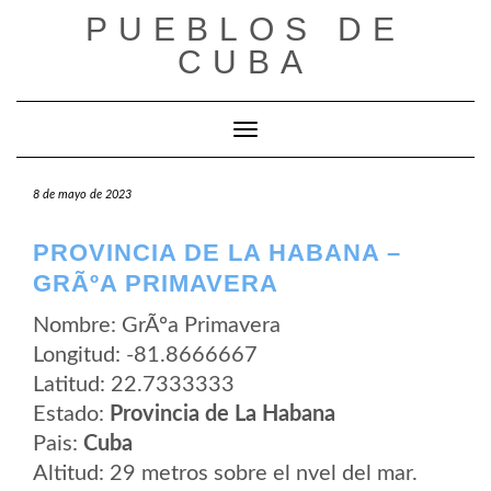
Saltar
PUEBLOS DE
al
contenido
CUBA
Cambiar modo de navegación
8 de mayo de 2023
PROVINCIA DE LA HABANA –
GRÃºA PRIMAVERA
Nombre: GrÃºa Primavera
Longitud: -81.8666667
Latitud: 22.7333333
Estado:
Provincia de La Habana
Pais:
Cuba
Altitud: 29 metros sobre el nvel del mar.