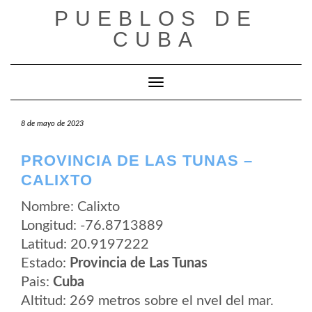
Saltar
PUEBLOS DE
al
contenido
CUBA
Cambiar modo de navegación
8 de mayo de 2023
PROVINCIA DE LAS TUNAS –
CALIXTO
Nombre: Calixto
Longitud: -76.8713889
Latitud: 20.9197222
Estado:
Provincia de Las Tunas
Pais:
Cuba
Altitud: 269 metros sobre el nvel del mar.