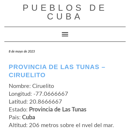
Saltar
PUEBLOS DE
al
contenido
CUBA
Cambiar modo de navegación
8 de mayo de 2023
PROVINCIA DE LAS TUNAS –
CIRUELITO
Nombre: Ciruelito
Longitud: -77.0666667
Latitud: 20.8666667
Estado:
Provincia de Las Tunas
Pais:
Cuba
Altitud: 206 metros sobre el nvel del mar.