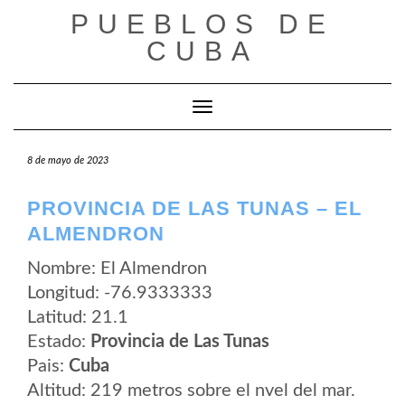
Saltar
PUEBLOS DE
al
contenido
CUBA
Cambiar modo de navegación
8 de mayo de 2023
PROVINCIA DE LAS TUNAS – EL
ALMENDRON
Nombre: El Almendron
Longitud: -76.9333333
Latitud: 21.1
Estado:
Provincia de Las Tunas
Pais:
Cuba
Altitud: 219 metros sobre el nvel del mar.