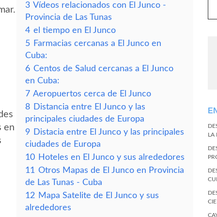
3
Vídeos relacionados con El Junco -
mar.
Provincia de Las Tunas
4
el tiempo en El Junco
5
Farmacias cercanas a El Junco en
Cuba:
6
Centos de Salud cercanas a El Junco
en Cuba:
7
Aeropuertos cerca de El Junco
8
Distancia entre El Junco y las
E
edes
principales ciudades de Europa
s en
DE
9
Distacia entre El Junco y las principales
LA
s
ciudades de Europa
DE
10
Hoteles en El Junco y sus alrededores
PR
11
Otros Mapas de El Junco en Provincia
DE
CU
de Las Tunas - Cuba
DE
12
Mapa Satelite de El Junco y sus
CI
alrededores
CA