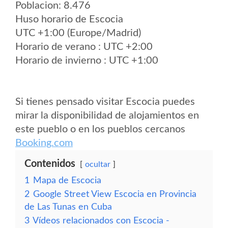
Poblacion: 8.476
Huso horario de Escocia
UTC +1:00 (Europe/Madrid)
Horario de verano : UTC +2:00
Horario de invierno : UTC +1:00
Si tienes pensado visitar Escocia puedes
mirar la disponibilidad de alojamientos en
este pueblo o en los pueblos cercanos
Booking.com
Contenidos
ocultar
1
Mapa de Escocia
2
Google Street View Escocia en Provincia
de Las Tunas en Cuba
3
Vídeos relacionados con Escocia -