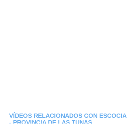
VÍDEOS RELACIONADOS CON ESCOCIA
- PROVINCIA DE LAS TUNAS