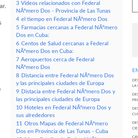
3
Vídeos relacionados con Federal
ar.
NÃºmero Dos - Provincia de Las Tunas
4
el tiempo en Federal NÃºmero Dos
s
5
Farmacias cercanas a Federal NÃºmero
Dos en Cuba:
6
Centos de Salud cercanas a Federal
NÃºmero Dos en Cuba:
7
Aeropuertos cerca de Federal
NÃºmero Dos
E
8
Distancia entre Federal NÃºmero Dos
DE
y las principales ciudades de Europa
LA
e
9
Distacia entre Federal NÃºmero Dos y
DE
las principales ciudades de Europa
PR
10
Hoteles en Federal NÃºmero Dos y
DE
CU
sus alrededores
DE
11
Otros Mapas de Federal NÃºmero
CI
Dos en Provincia de Las Tunas - Cuba
CA