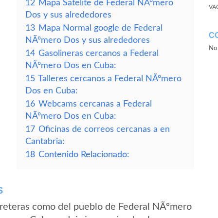
12
Mapa Satelite de Federal NÃºmero
VA
Dos y sus alrededores
13
Mapa Normal google de Federal
C
NÃºmero Dos y sus alrededores
No 
14
Gasolineras cercanos a Federal
NÃºmero Dos en Cuba:
15
Talleres cercanos a Federal NÃºmero
Dos en Cuba:
16
Webcams cercanas a Federal
NÃºmero Dos en Cuba:
17
Oficinas de correos cercanas a en
Cantabria:
18
Contenido Relacionado:
S
rreteras como del pueblo de Federal NÃºmero