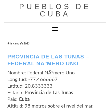
Saltar
PUEBLOS DE
al
contenido
CUBA
Cambiar modo de navegación
8 de mayo de 2023
PROVINCIA DE LAS TUNAS –
FEDERAL NÃºMERO UNO
Nombre: Federal NÃºmero Uno
Longitud: -77.4666667
Latitud: 20.8333333
Estado:
Provincia de Las Tunas
Pais:
Cuba
Altitud: 98 metros sobre el nvel del mar.