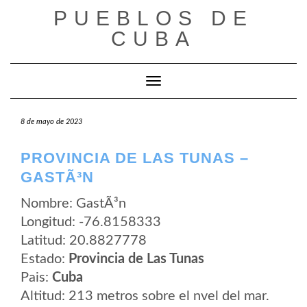
Saltar
PUEBLOS DE
al
contenido
CUBA
Cambiar modo de navegación
8 de mayo de 2023
PROVINCIA DE LAS TUNAS –
GASTÃ³N
Nombre: GastÃ³n
Longitud: -76.8158333
Latitud: 20.8827778
Estado:
Provincia de Las Tunas
Pais:
Cuba
Altitud: 213 metros sobre el nvel del mar.