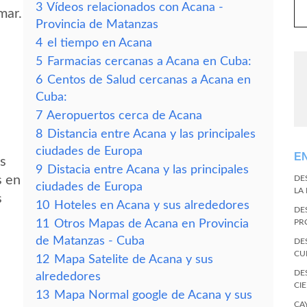
3
Vídeos relacionados con Acana -
mar.
Provincia de Matanzas
4
el tiempo en Acana
5
Farmacias cercanas a Acana en Cuba:
6
Centos de Salud cercanas a Acana en
Cuba:
7
Aeropuertos cerca de Acana
8
Distancia entre Acana y las principales
ciudades de Europa
E
es
9
Distacia entre Acana y las principales
s en
DE
ciudades de Europa
LA
s
10
Hoteles en Acana y sus alrededores
DE
11
Otros Mapas de Acana en Provincia
PR
de Matanzas - Cuba
DE
CU
12
Mapa Satelite de Acana y sus
DE
alrededores
CI
13
Mapa Normal google de Acana y sus
CA