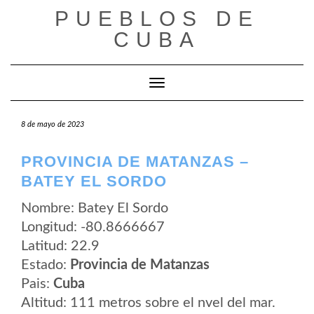
Saltar
PUEBLOS DE
al
contenido
CUBA
Cambiar modo de navegación
8 de mayo de 2023
PROVINCIA DE MATANZAS –
BATEY EL SORDO
Nombre: Batey El Sordo
Longitud: -80.8666667
Latitud: 22.9
Estado:
Provincia de Matanzas
Pais:
Cuba
Altitud: 111 metros sobre el nvel del mar.