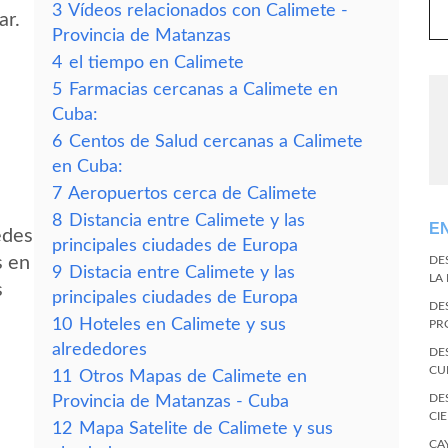
3
Vídeos relacionados con Calimete -
ar.
Provincia de Matanzas
4
el tiempo en Calimete
5
Farmacias cercanas a Calimete en
Cuba:
6
Centos de Salud cercanas a Calimete
en Cuba:
7
Aeropuertos cerca de Calimete
8
Distancia entre Calimete y las
E
edes
principales ciudades de Europa
s en
DE
9
Distacia entre Calimete y las
LA
s
principales ciudades de Europa
DE
10
Hoteles en Calimete y sus
PR
alrededores
DE
CU
11
Otros Mapas de Calimete en
DE
Provincia de Matanzas - Cuba
CI
12
Mapa Satelite de Calimete y sus
CA