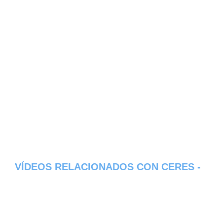
VÍDEOS RELACIONADOS CON CERES -
PROVINCIA DE MATANZAS
Aqui os dejamos algunos de los videos que