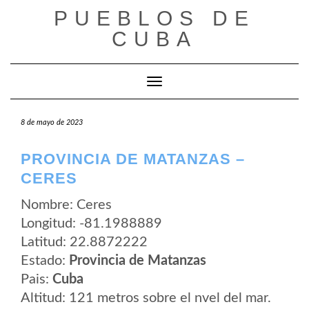
Saltar
PUEBLOS DE
al
contenido
CUBA
Cambiar modo de navegación
8 de mayo de 2023
PROVINCIA DE MATANZAS –
CERES
Nombre: Ceres
Longitud: -81.1988889
Latitud: 22.8872222
Estado:
Provincia de Matanzas
Pais:
Cuba
Altitud: 121 metros sobre el nvel del mar.