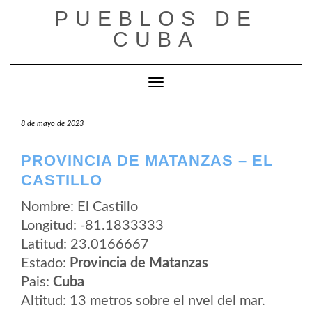
Saltar
PUEBLOS DE
al
contenido
CUBA
Cambiar modo de navegación
8 de mayo de 2023
PROVINCIA DE MATANZAS – EL
CASTILLO
Nombre: El Castillo
Longitud: -81.1833333
Latitud: 23.0166667
Estado:
Provincia de Matanzas
Pais:
Cuba
Altitud: 13 metros sobre el nvel del mar.