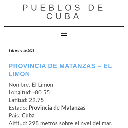
Saltar
PUEBLOS DE
al
contenido
CUBA
Cambiar modo de navegación
8 de mayo de 2023
PROVINCIA DE MATANZAS – EL
LIMON
Nombre: El Limon
Longitud: -80.55
Latitud: 22.75
Estado:
Provincia de Matanzas
Pais:
Cuba
Altitud: 298 metros sobre el nvel del mar.