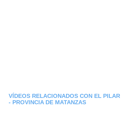
VÍDEOS RELACIONADOS CON EL PILAR
- PROVINCIA DE MATANZAS
Aqui os dejamos algunos de los videos que
hemos encontrado del pueblo El Pilar del