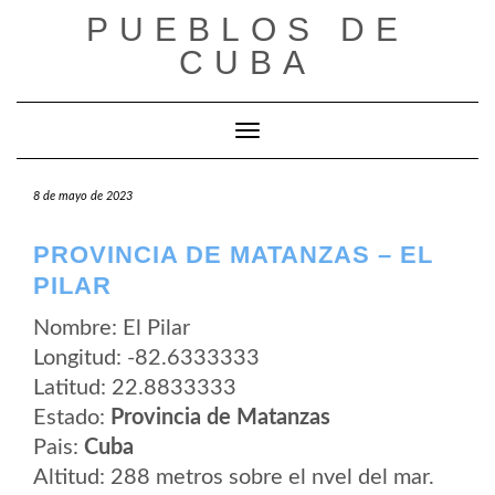
Saltar
PUEBLOS DE
al
contenido
CUBA
Cambiar modo de navegación
8 de mayo de 2023
PROVINCIA DE MATANZAS – EL
PILAR
Nombre: El Pilar
Longitud: -82.6333333
Latitud: 22.8833333
Estado:
Provincia de Matanzas
Pais:
Cuba
Altitud: 288 metros sobre el nvel del mar.